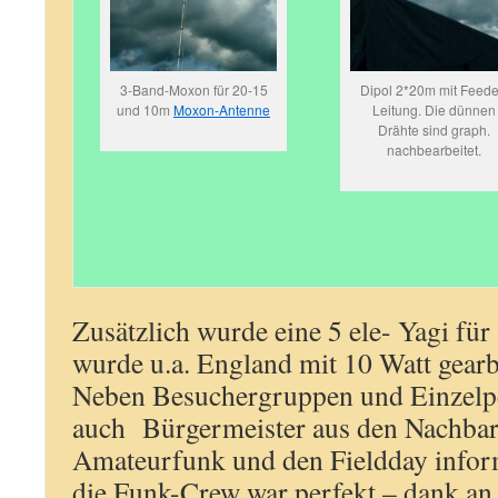
3-Band-Moxon für 20-15
Dipol 2*20m mit Feede
und 10m
Moxon-Antenne
Leitung. Die dünnen
Drähte sind graph.
nachbearbeitet.
Zusätzlich wurde eine 5 ele- Yagi für
wurde u.a. England mit 10 Watt gearbe
Neben Besuchergruppen und Einzelp
auch
Bürgermeister aus den Nachba
Amateurfunk und
den Fieldday infor
die Funk-Crew war perfekt – dank an 