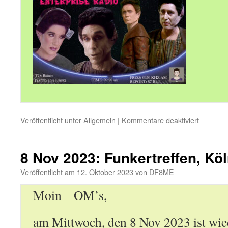
für
Veröffentlicht unter
Allgemein
|
Kommentare deaktiviert
Dez
’23:
Funkertre
8 Nov 2023: Funkertreffen, K
Flohmark
Dortmun
Veröffentlicht am
12. Oktober 2023
von
DF8ME
Nachles
Köln-
Moin OM’s,
Aachen
Contest
am Mittwoch, den 8 Nov 2023 ist wie