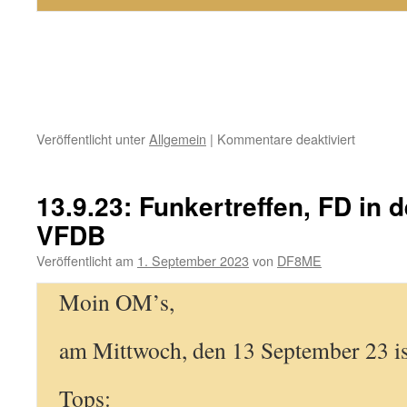
für
Veröffentlicht unter
Allgemein
|
Kommentare deaktiviert
11
Okt
2023:
13.9.23: Funkertreffen, FD in d
Funkertr
VFDB
Veröffentlicht am
1. September 2023
von
DF8ME
Moin OM’s,
am Mittwoch, den 13 September 23 is
Tops: