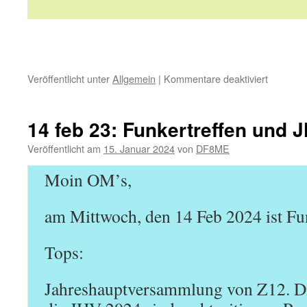
für
Veröffentlicht unter
Allgemein
|
Kommentare deaktiviert
13
März
24:
14 feb 23: Funkertreffen und 
Funkertr
Veröffentlicht am
15. Januar 2024
von
DF8ME
Moin OM’s,
am Mittwoch, den 14 Feb 2024 ist Fun
Tops:
Jahreshauptversammlung von Z12. Di