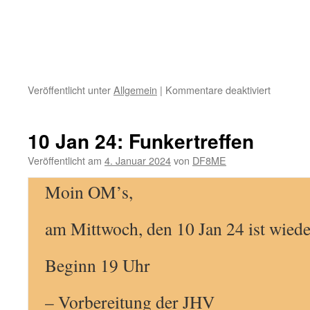
für
Veröffentlicht unter
Allgemein
|
Kommentare deaktiviert
14
feb
23:
10 Jan 24: Funkertreffen
Funkertr
und
Veröffentlicht am
4. Januar 2024
von
DF8ME
JHV
Z12
Moin OM’s,
am Mittwoch, den 10 Jan 24 ist wiede
Beginn 19 Uhr
– Vorbereitung der JHV