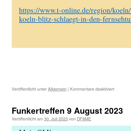
https://www.t-online.de/region/koeln
koeln-blitz-schlaegt-in-den-fernseht
für
Veröffentlicht unter
Allgemein
|
Kommentare deaktiviert
13.9.23:
Funkertre
FD
Funkertreffen 9 August 2023
in
der
Veröffentlicht am
30. Juli 2023
von
DF8ME
Eifel,
CQ-