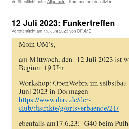
für
Veröffentlicht unter
Allgemein
|
Kommentare deaktiviert
Funkertr
9
August
12 Juli 2023: Funkertreffen
2023
Veröffentlicht am
15. Juni 2023
von
DF8ME
Moin OM’s,
am MIttwoch, den 12 Juli 2023 ist wi
Beginn: 19 Uhr
Workshop: OpenWebrx im selbstbau 
Juni 2023 in Dormagen
https://www.darc.de/der-
club/distrikte/g/ortsverbaende/21/
ebenfalls am17.6.23: G40 beim Pulhe