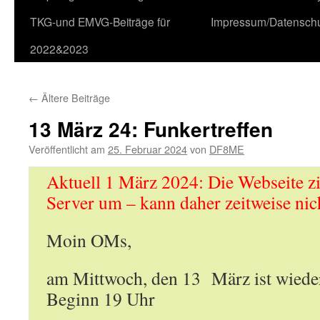
TKG-und EMVG-Beiträge für
Impressum/Datensch
2022&2023
←
Ältere Beiträge
13 März 24: Funkertreffen
Veröffentlicht am
25. Februar 2024
von
DF8ME
Aktuell 1 März 2024: Die Webseite zi
Server um – kann daher zeitweise nich
Moin OMs,
am Mittwoch, den 13 März ist wieder
Beginn 19 Uhr