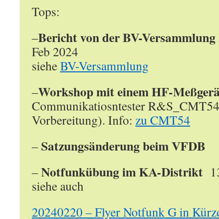
Tops:
Bericht von der BV-Versammlung
–
Feb 2024
siehe
BV-Versammlung
Workshop mit einem HF-Meßgerä
–
Communikatiosntester R&S_CMT54_
Vorbereitung). Info:
zu CMT54
Satzungsänderung beim VFDB
–
Notfunkübung im KA-Distrikt
–
13
siehe auch
20240220 – Flyer Notfunk G in Kürz