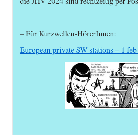
die JHV 2024 sind rechtzeitig per Po
– Für Kurzwellen-HörerInnen:
European private SW stations – 1 fe