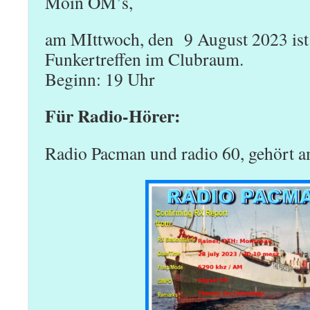
Moin OM’s,
VFDB
am MIttwoch, den 9 August 2023 ist
Funkertreffen im Clubraum.
Beginn: 19 Uhr
Für Radio-Hörer:
Radio Pacman und radio 60, gehört a