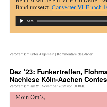
Benutzt wurde ein VLF-Converter, w
Band umsetzt.
Converter VLF nach 
Audio-
00:00
Player
für
Veröffentlicht unter
Allgemein
|
Kommentare deaktiviert
10
Jan
24:
Dez ’23: Funkertreffen, Flohm
Funkertr
Nachlese Köln-Aachen Contes
Veröffentlicht am
21. November 2023
von
DF8ME
Moin Om’s,