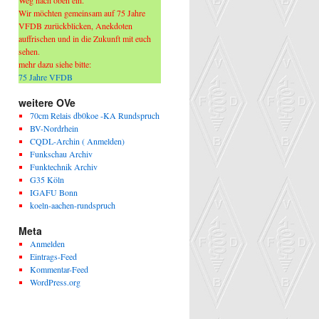
Weg nach oben ein.
Wir möchten gemeinsam auf 75 Jahre
VFDB zurückblicken, Anekdoten
auffrischen und in die Zukunft mit euch
sehen.
mehr dazu siehe bitte:
75 Jahre VFDB
weitere OVe
70cm Relais db0koe -KA Rundspruch
BV-Nordrhein
CQDL-Archin ( Anmelden)
Funkschau Archiv
Funktechnik Archiv
G35 Köln
IGAFU Bonn
koeln-aachen-rundspruch
Meta
Anmelden
Eintrags-Feed
Kommentar-Feed
WordPress.org