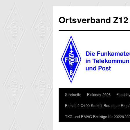
Zum
Inhalt
Ortsverband Z12
springen
Startseite
Fieldday 2026
Fieldda
Es’hail-2 Q100 Satellit Bau einer Em
TKG-und EMVG-Beiträge für 2022&20