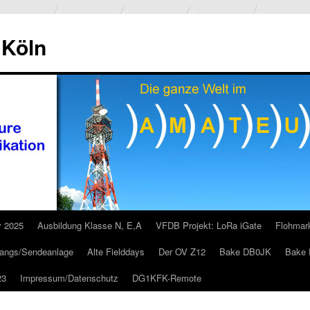
 Köln
y 2025
Ausbildung Klasse N, E,A
VFDB Projekt: LoRa iGate
Flohmar
pfangs/Sendeanlage
Alte Fielddays
Der OV Z12
Bake DB0JK
Bake 
23
Impressum/Datenschutz
DG1KFK-Remote