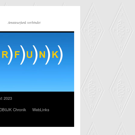
Amateurfunk verbindet
kt 2023
DB0JK Chronik
WebLinks