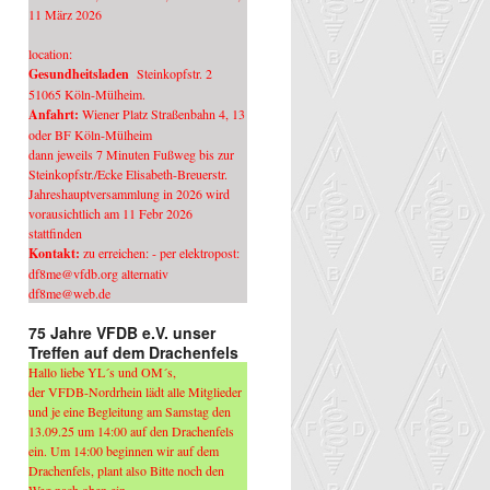
11 März 2026
location:
Gesundheitsladen
Steinkopfstr. 2
51065 Köln-Mülheim.
Anfahrt:
Wiener Platz Straßenbahn 4, 13
oder BF Köln-Mülheim
dann jeweils 7 Minuten Fußweg bis zur
Steinkopfstr./Ecke Elisabeth-Breuerstr.
Jahreshauptversammlung in 2026 wird
vorausichtlich am 11 Febr 2026
stattfinden
Kontakt:
zu erreichen: - per elektropost:
df8me@vfdb.org alternativ
df8me@web.de
75 Jahre VFDB e.V. unser
Treffen auf dem Drachenfels
Hallo liebe YL´s und OM´s,
der VFDB-Nordrhein lädt alle Mitglieder
und je eine Begleitung am Samstag den
13.09.25 um 14:00 auf den Drachenfels
ein. Um 14:00 beginnen wir auf dem
Drachenfels, plant also Bitte noch den