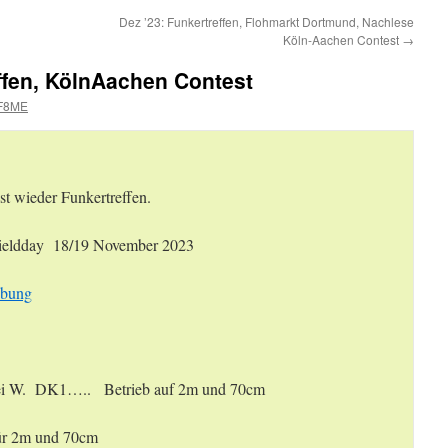
Dez ’23: Funkertreffen, Flohmarkt Dortmund, Nachlese
Köln-Aachen Contest
→
ffen, KölnAachen Contest
F8ME
t wieder Funkertreffen.
ieldday 18/19 November 2023
ibung
bei W. DK1….. Betrieb auf 2m und 70cm
ür 2m und 70cm