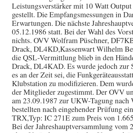
Leistungsverstärker mit 10 Watt Outpu
gestellt. Die Empfangsmessungen in Dar
Erwartungen. Die nächste Jahreshaupt
05.12.1986 statt. Bei der Wahl des Vors
nichts. OVV Wolfram Püschner, DF7KB, 
Drack, DL4KD,Kassenwart Wilhelm B
die QSL-Vermittlung blieb in den Hän
Drack, DL4KAD. Es wurde jedoch zur S
es an der Zeit sei, die Funkgeräteaussta
Klubstation zu modifizieren. Dem wurd
der Mitglieder zugestimmt. Der OVV u
am 23.09.1987 zur UKW-Tagung nach 
bestellten nach eingehender Prüfung e
TRX,Typ: IC 271E zum Preis von 1.66
Bei der Jahreshauptversammlung vom 2