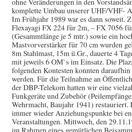
ohne Veränderungen in den Vorstandsä
komplette Umbau unserer UHF/VHF- An
Im Frühjahr 1989 war es dann soweit. 
Flexayagi FX 224 für 2m, – FX 7056 f
(Gesammtlänge je 5 mtr.) sowie ein hoc
Mastvorverstärker für 70 cm wurden ge
8m Stahlmast, 15m ü.Gr., dauerte 4 Tag
mit jeweils 6 OM`s im Einsatz. Die Plaz
folgenden Kontesten konnten daraufhin 
werden. Für die Teilnahme an Öffentlich
der DBP-Telekom hatten wir eine vielzah
Funkgeräte und Zubehör (Peilempfänge
Wehrmacht, Baujahr 1941) restauriert. 
immer wieder Anziehungspunkte bei en
Veranstaltungen. Mittwoch, den 29.11.
im Rahmen eines gemütlichen Beisamme