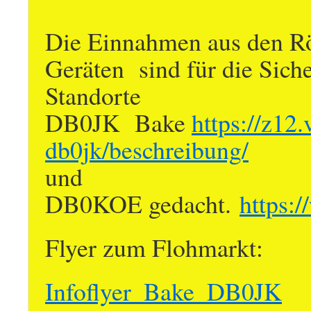
Die Einnahmen aus den Rö
Geräten sind für die Sic
Standorte
DB0JK Bake
https://z12.
db0jk/beschreibung/
und
DB0KOE gedacht.
https:
Flyer zum Flohmarkt:
Infoflyer_Bake_DB0JK