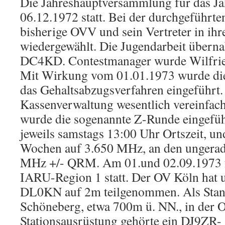
Die Jahreshauptversammlung für das J
06.12.1972 statt. Bei der durchgeführt
bisherige OVV und sein Vertreter in ih
wiedergewählt. Die Jugendarbeit übern
DC4KD. Contestmanager wurde Wilfri
Mit Wirkung vom 01.01.1973 wurde die
das Gehaltsabzugsverfahren eingeführt
Kassenverwaltung wesentlich vereinfac
wurde die sogenannte Z-Runde eingefüh
jeweils samstags 13:00 Uhr Ortszeit, u
Wochen auf 3.650 MHz, an den ungera
MHz +/- QRM. Am 01.und 02.09.1973 fa
IARU-Region 1 statt. Der OV Köln hat 
DL0KN auf 2m teilgenommen. Als Stan
Schöneberg, etwa 700m ü. NN., in der O
Stationsausrüstung gehörte ein DJ9ZR-