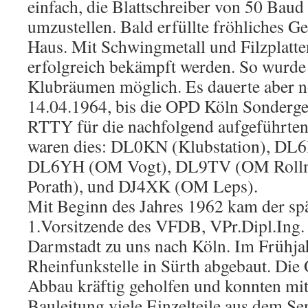
einfach, die Blattschreiber von 50 Bau
umzustellen. Bald erfüllte fröhliches G
Haus. Mit Schwingmetall und Filzplatt
erfolgreich bekämpft werden. So wurde 
Klubräumen möglich. Es dauerte aber 
14.04.1964, bis die OPD Köln Sonderg
RTTY für die nachfolgend aufgeführten 
waren dies: DL0KN (Klubstation), DL
DL6YH (OM Vogt), DL9TV (OM Roll
Porath), und DJ4XK (OM Leps).
Mit Beginn des Jahres 1962 kam der spä
1.Vorsitzende des VFDB, VPr.Dipl.Ing.
Darmstadt zu uns nach Köln. Im Frühja
Rheinfunkstelle in Sürth abgebaut. Di
Abbau kräftig geholfen und konnten m
Bauleitung viele Einzelteile aus dem S