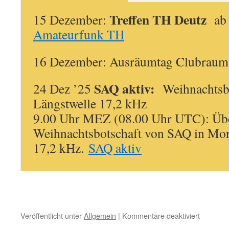
Treffen TH Deutz
15 Dezember:
ab 
Amateurfunk TH
16 Dezember: Ausräumtag Clubraum
SAQ aktiv:
24 Dez ’25
Weihnachtsbo
Längstwelle 17,2 kHz
9.00 Uhr MEZ (08.00 Uhr UTC): Übe
Weihnachtsbotschaft von SAQ in Mors
17,2 kHz.
SAQ aktiv
für
Veröffentlicht unter
Allgemein
|
Kommentare deaktiviert
10.