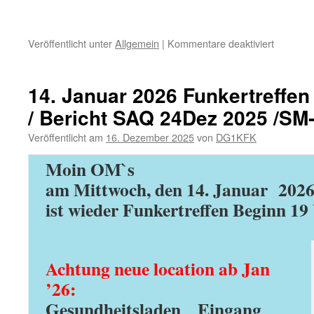
für
Veröffentlicht unter
Allgemein
|
Kommentare deaktiviert
11.
Februar
2026:
14. Januar 2026 Funkertreffen 
Jahresh
/ Bericht SAQ 24Dez 2025 /SM
Veröffentlicht am
16. Dezember 2025
von
DG1KFK
Moin OM`s
am Mittwoch, den 14. Januar 202
ist wieder
Funkertreffen Beginn 19
Achtung neue location ab Jan
’26:
Gesundheitsladen Eingang