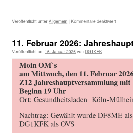
für
Veröffentlicht unter
Allgemein
|
Kommentare deaktiviert
11.
März
2026
11. Februar 2026: Jahreshau
Funkertr
/
Veröffentlicht am
16. Januar 2026
von
DG1KFK
qo100
Moin OM`s
testtermi
am
am Mittwoch, den 11. Februar 202
22.3.26
Z12 Jahreshauptversammlung mit
Beginn 19 Uhr
Ort: Gesundheitsladen Köln-Mülhe
Nachtrag: Gewählt wurde DF8ME al
DG1KFK als OVS