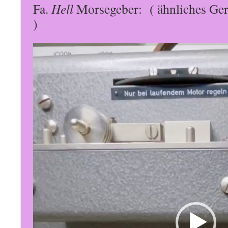
Fa.
Hell
Morsegeber: ( ähnliches Ger
)
Video-
Player