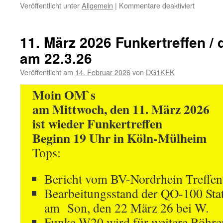
für
Veröffentlicht unter
Allgemein
|
Kommentare deaktiviert
8.
April
2026
11. März 2026 Funkertreffen / 
Funkertr
am 22.3.26
Veröffentlicht am
14. Februar 2026
von
DG1KFK
Moin OM`s
am Mittwoch, den 11. März 2026
ist wieder Funkertreffen
Beginn 19 Uhr in Köln-Mülheim
Tops:
Bericht vom BV-Nordrhein Treffe
Bearbeitungsstand der QO-100 Sta
am Son, den 22 März 26 bei W.
Funke W20 wird für weitere Röhr