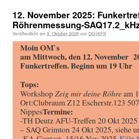
Dezembe
2025
12. November 2025: Funkertref
Funkertr
Röhrenmessung-SAQ17.2_kH
und
schöne
Veröffentlicht am
9. Oktober 2025
von
DG1KFK
XMAS
2025
Moin OM`s
am Mittwoch, den 12. November 20
Funkertreffen.
Beginn um 19
Uhr
Tops:
Workshop
Zeig mir deine Röhre
am 1
Ort:Clubraum Z12 Escherstr.123 50
Termine:
Nippes
-TH Deutz AFU-Treffen 20 Okt 2025
– SAQ Grimton 24 Okt 2025, siehe un
-KA-Contest 15/16 Nov 2025
KölnA