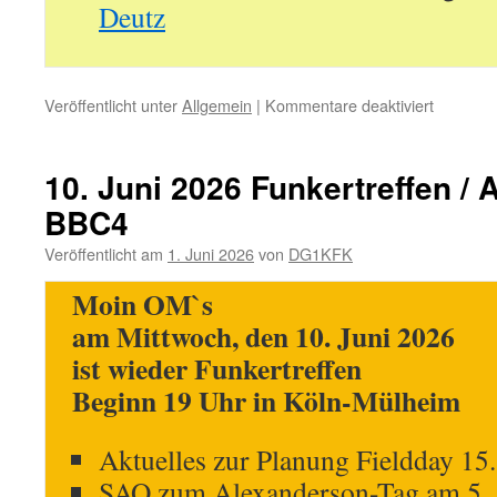
Deutz
für
Veröffentlicht unter
Allgemein
|
Kommentare deaktiviert
8.
Juli
2026
10. Juni 2026 Funkertreffen /
Funkertr
BBC4
Veröffentlicht am
1. Juni 2026
von
DG1KFK
Moin OM`s
am Mittwoch, den 10. Juni 2026
ist wieder Funkertreffen
Beginn 19 Uhr in Köln-Mülheim
Aktuelles zur Planung Fieldday 15
SAQ zum Alexanderson-Tag am 5. J