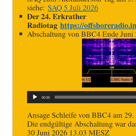
siehe:
SAQ 5 Juli 2026
Der 24. Erkrather
Radiotag
https://offshoreradio.i
Abschaltung von BBC4 Ende Juni
Audio-
00:00
Player
Ansage Schleife von BBC4 am 29. 
Die endgültige Abschaltung war da
30 Juni 2026 13.03 MESZ