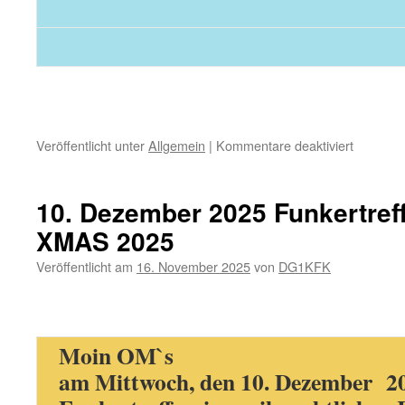
für
Veröffentlicht unter
Allgemein
|
Kommentare deaktiviert
14.
Januar
2026
10. Dezember 2025 Funkertref
Funkertr
XMAS 2025
in
neuer
Veröffentlicht am
16. November 2025
von
DG1KFK
location
/
Bericht
SAQ
24Dez
Moin OM`s
2025
am Mittwoch, den 10. Dezember 20
/SM-
Radio