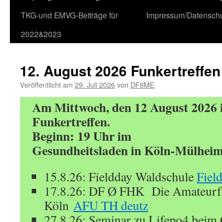
TKG-und EMVG-Beiträge für
Impressum/Datensch
2022&2023
12. August 2026 Funkertreffen
Veröffentlicht am
29. Juli 2026
von
DF8ME
Am Mittwoch, den 12 August 2026 i
Funkertreffen.
Beginn: 19 Uhr im
Gesundheitsladen in Köln-Mülhei
15.8.26: Fieldday Waldschule
Fiel
17.8.26:
DF Ø FHK Die Amateurfu
Köln
AFU TH deutz
27.8.26: Seminar zu Lifepo4 bei