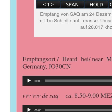
Empfang von SAQ am 24 Dezemb
mit 1m Schleife auf Terasse. Ums
auf 28.017 kh
Empfangsort / Heard bei/ near Mo
Germany, JO30CN
Audio-
00:00
Player
vvv vvv de saq ca.
8.50-9.00 MEZ
Audio-
00:00