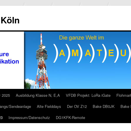
 Köln
y 2025
Ausbildung Klasse N, E,A
VFDB Projekt: LoRa iGate
Flohmar
pfangs/Sendeanlage
Alte Fielddays
Der OV Z12
Bake DB0JK
Bake 
23
Impressum/Datenschutz
DG1KFK-Remote