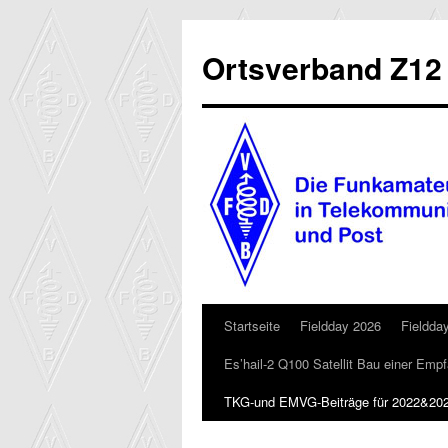
Zum
Inhalt
Ortsverband Z12
springen
Startseite
Fieldday 2026
Fieldda
Es’hail-2 Q100 Satellit Bau einer Em
TKG-und EMVG-Beiträge für 2022&20