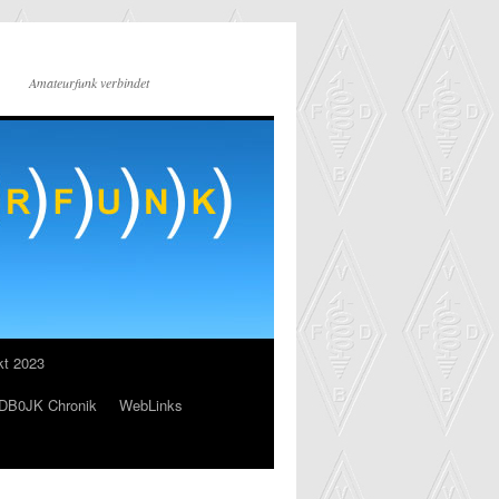
Amateurfunk verbindet
kt 2023
DB0JK Chronik
WebLinks