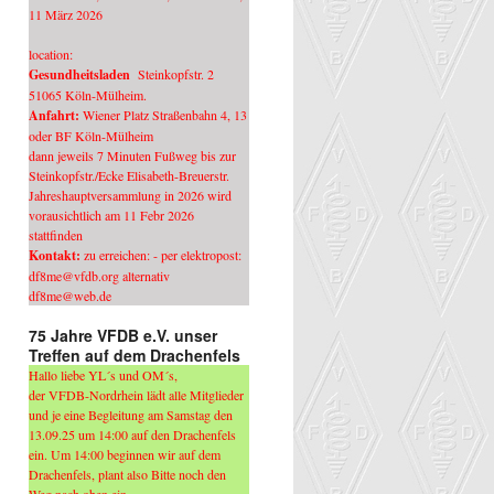
11 März 2026
location:
Gesundheitsladen
Steinkopfstr. 2
51065 Köln-Mülheim.
Anfahrt:
Wiener Platz Straßenbahn 4, 13
oder BF Köln-Mülheim
dann jeweils 7 Minuten Fußweg bis zur
Steinkopfstr./Ecke Elisabeth-Breuerstr.
Jahreshauptversammlung in 2026 wird
vorausichtlich am 11 Febr 2026
stattfinden
Kontakt:
zu erreichen: - per elektropost:
df8me@vfdb.org alternativ
df8me@web.de
75 Jahre VFDB e.V. unser
Treffen auf dem Drachenfels
Hallo liebe YL´s und OM´s,
der VFDB-Nordrhein lädt alle Mitglieder
und je eine Begleitung am Samstag den
13.09.25 um 14:00 auf den Drachenfels
ein. Um 14:00 beginnen wir auf dem
Drachenfels, plant also Bitte noch den