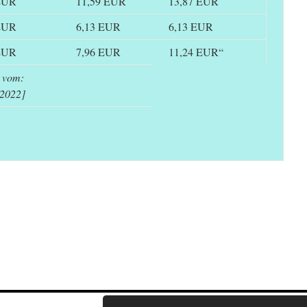
EUR
11,59 EUR
13,87 EUR
EUR
6,13 EUR
6,13 EUR
EUR
7,96 EUR
11,24 EUR“
4 vom:
.2022]