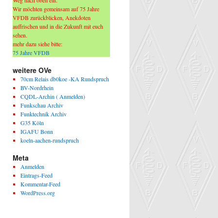
Weg nach oben ein.
Wir möchten gemeinsam auf 75 Jahre
VFDB zurückblicken, Anekdoten
auffrischen und in die Zukunft mit euch
sehen.
mehr dazu siehe bitte:
75 Jahre VFDB
weitere OVe
70cm Relais db0koe -KA Rundspruch
BV-Nordrhein
CQDL-Archin ( Anmelden)
Funkschau Archiv
Funktechnik Archiv
G35 Köln
IGAFU Bonn
koeln-aachen-rundspruch
Meta
Anmelden
Eintrags-Feed
Kommentar-Feed
WordPress.org