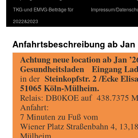
TKG-und EMVG-Beiträge für
Impressum/Datensch
2022&2023
Anfahrtsbeschreibung ab Jan 
Achtung neue location ab Jan ’2
Gesundheitsladen Eingang Lad
Steinkopfstr. 2 /Ecke Elis
in der
51065 Köln-Mülheim.
Relais: DB0KOE auf
438.7375 
Anfahrt:
7 Minuten zu Fuß vom
Wiener Platz Straßenbahn 4, 13,
Mülheim