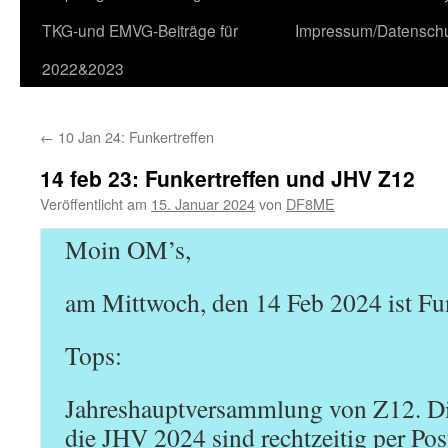
TKG-und EMVG-Beiträge für
Impressum/Datensch
2022&2023
←
10 Jan 24: Funkertreffen
14 feb 23: Funkertreffen und JHV Z12
Veröffentlicht am
15. Januar 2024
von
DF8ME
Moin OM’s,
am Mittwoch, den 14 Feb 2024 ist Fun
Tops:
Jahreshauptversammlung von Z12. Di
die JHV 2024 sind rechtzeitig per Pos