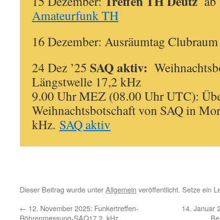
Treffen TH Deutz
15 Dezember:
ab 
Amateurfunk TH
16 Dezember: Ausräumtag Clubraum
SAQ aktiv:
24 Dez ’25
Weihnachtsbo
Längstwelle 17,2 kHz
9.00 Uhr MEZ (08.00 Uhr UTC): Übe
Weihnachtsbotschaft von SAQ in Mors
kHz.
SAQ aktiv
Dieser Beitrag wurde unter
Allgemein
veröffentlicht. Setze ein 
←
12. November 2025: Funkertreffen-
14. Januar 2
Röhrenmessung-SAQ17.2_kHz
Be