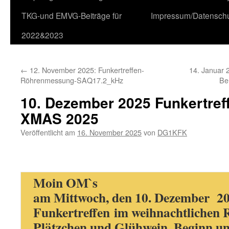
TKG-und EMVG-Beiträge für
Impressum/Datensch
2022&2023
←
12. November 2025: Funkertreffen-
14. Januar 2
Röhrenmessung-SAQ17.2_kHz
Be
10. Dezember 2025 Funkertref
XMAS 2025
Veröffentlicht am
16. November 2025
von
DG1KFK
Moin OM`s
am Mittwoch, den 10. Dezember 202
Funkertreffen
im weihnachtlichen 
Plätzchen und Glühwein. Beginn u