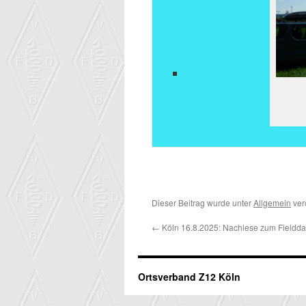
Dieser Beitrag wurde unter
Allgemein
verö
←
Köln 16.8.2025: Nachlese zum Fieldda
Ortsverband Z12 Köln