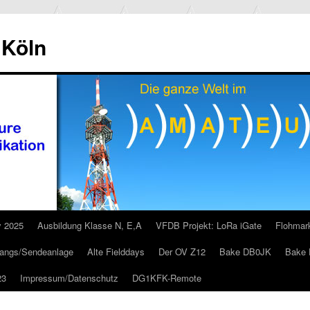
 Köln
y 2025
Ausbildung Klasse N, E,A
VFDB Projekt: LoRa iGate
Flohmar
pfangs/Sendeanlage
Alte Fielddays
Der OV Z12
Bake DB0JK
Bake 
23
Impressum/Datenschutz
DG1KFK-Remote