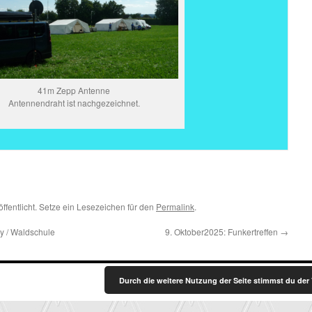
41m Zepp Antenne
Antennendraht ist nachgezeichnet.
ffentlicht. Setze ein Lesezeichen für den
Permalink
.
y / Waldschule
9. Oktober2025: Funkertreffen
→
Durch die weitere Nutzung der Seite stimmst du de