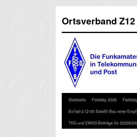
Zum
Inhalt
Ortsverband Z12
springen
Startseite
Fieldday 2026
Fieldda
Es’hail-2 Q100 Satellit Bau einer Em
TKG-und EMVG-Beiträge für 2022&20