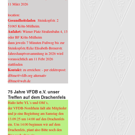
11 März 2026
location:
Gesundheitsladen
Steinkopfstr. 2
51065 Köln-Mülheim.
Anfahrt:
Wiener Platz Straßenbahn 4, 13
oder BF Köln-Mülheim
dann jeweils 7 Minuten Fußweg bis zur
Steinkopfstr./Ecke Elisabeth-Breuerstr.
Jahreshauptversammlung in 2026 wird
vorausichtlich am 11 Febr 2026
stattfinden
Kontakt:
zu erreichen: - per elektropost:
df8me@vfdb.org alternativ
df8me@web.de
75 Jahre VFDB e.V. unser
Treffen auf dem Drachenfels
Hallo liebe YL´s und OM´s,
der VFDB-Nordrhein lädt alle Mitglieder
und je eine Begleitung am Samstag den
13.09.25 um 14:00 auf den Drachenfels
ein. Um 14:00 beginnen wir auf dem
Drachenfels, plant also Bitte noch den