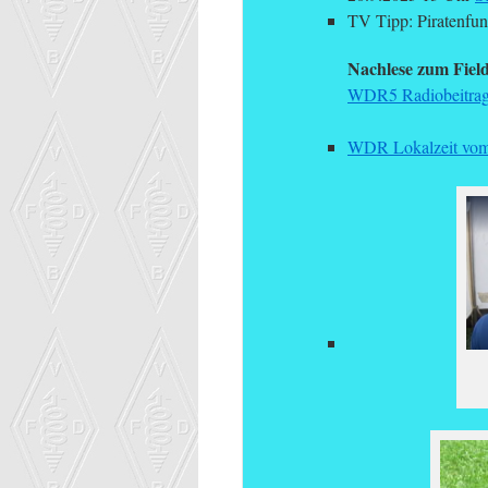
TV Tipp: Piratenf
Nachlese zum Fiel
WDR5 Radiobeitrag
WDR Lokalzeit vom 