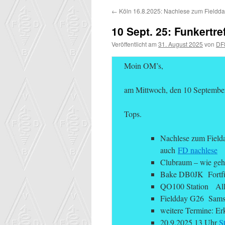
←
Köln 16.8.2025: Nachlese zum Fieldda
10 Sept. 25: Funkertre
Veröffentlicht am
31. August 2025
von
DF
Moin OM’s,
am Mittwoch, den 10 September
Tops.
Nachlese zum Field
auch
FD nachlese
Clubraum – wie geht 
Bake DB0JK Fortfü
QO100 Station Alle
Fieldday G26 Sams
weitere Termine: Er
20.9.2025 13 Uhr
S