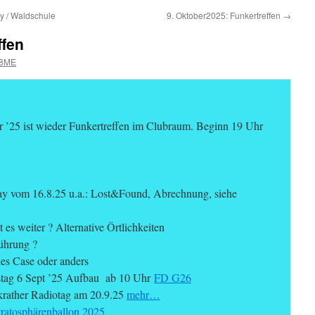
y / Waldschule
9. Oktober2025: Funkertreffen
→
ffen
8ME
 ’25 ist wieder Funkertreffen im Clubraum. Beginn 19 Uhr
ay vom 16.8.25 u.a.: Lost&Found, Abrechnung, siehe
es weiter ? Alternative Örtlichkeiten
hrung ?
s Case oder anders
tag 6 Sept ’25 Aufbau ab 10 Uhr
FD G26
krather Radiotag am 20.9.25
mehr…
tratosphärenballon 2025