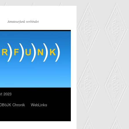
Amateurfunk verbindet
kt 2023
DB0JK Chronik
WebLinks