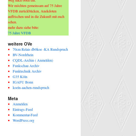
Weg nach oben ein.
Wir möchten gemeinsam auf 75 Jahre
VFDB zurückblicken, Anekdoten
auffrischen und in die Zukunft mit euch
sehen.
mehr dazu siehe bitte:
75 Jahre VFDB
weitere OVe
70cm Relais db0koe -KA Rundspruch
BV-Nordrhein
CQDL-Archin ( Anmelden)
Funkschau Archiv
Funktechnik Archiv
G35 Köln
IGAFU Bonn
koeln-aachen-rundspruch
Meta
Anmelden
Eintrags-Feed
Kommentar-Feed
WordPress.org