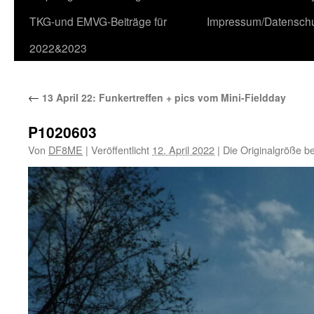
TKG-und EMVG-Beiträge für
Impressum/Datensch
2022&2023
←
13 April 22: Funkertreffen + pics vom Mini-Fieldday
P1020603
Von
DF8ME
|
Veröffentlicht
12. April 2022
|
Die Originalgröße b